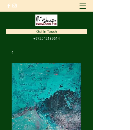
amnon1310@gmail.com
Get In Touch
+972542189614