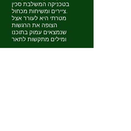
בטכניקה המשלבת סכין
ציירים ומשיחות מכחול.
מטרתי היא לעורר אצל
הצופה את הרגשות
שנמצאים עמוק בתוכנו
ומילים מתקשות לתאר
Secret path-
40/50 אקריליק על קנבס
יגיע ממוסגר במסגרת שחורה
דקה מן החזית ועבה מן הצד.
ציור זה מדבר על דרך סודית,
נסתרת. מעלה תחושה של
הרפתקאה חדשה.