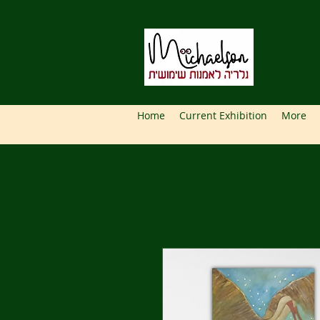
Home
Current Exhibition
More